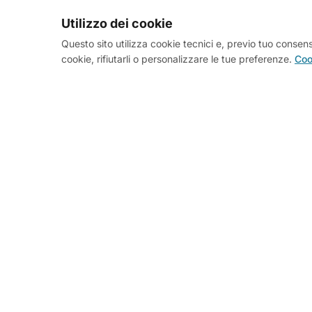
Utilizzo dei cookie
Location:
Il mio foc
organizzare l'evento 
Questo sito utilizza cookie tecnici e, previo tuo consenso
cookie, rifiutarli o personalizzare le tue preferenze.
Coo
Target:
Ideale per gr
Attrezzatura:
Posso 
sfida inclusiva e foc
settimane.
Partner Tecnico:
Per
pratica sarà gestita 
Vuoi mettere alla prova