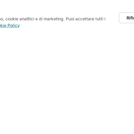
us è la
Pianura dei Dogi
, ma sono disponibile a effettuare ri
in qualsiasi location suggerita dall'azienda.
Rifi
, cookie analitici e di marketing. Puoi accettare tutti i
kie Policy
uppi a partire da 10 persone.
coordinare il noleggio di
E-bike di ultima generazione
(co
alizzata sulla strategia, non sulla fatica fisica) con un prea
 la gestione di pacchetti complessi (hotel, transfer, assicur
in collaborazione con il mio
Tour Operator partner
.
 il tuo team fuori dalle quattro mura dell'ufficio?
Richiedi un Progetto Personalizzato