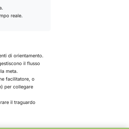
a.
empo reale.
enti di orientamento.
stiscono il flusso
lla meta.
 facilitatore, o
h) per collegare
rare il traguardo