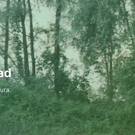
ad
ura.