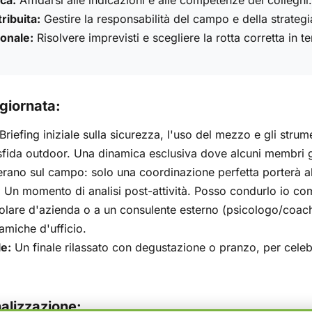
ca:
Affidarsi alle indicazioni e alle competenze dei colleghi.
ribuita:
Gestire la responsabilità del campo e della strategi
onale:
Risolvere imprevisti e scegliere la rotta corretta in t
giornata:
Briefing iniziale sulla sicurezza, l'uso del mezzo e gli strum
fida outdoor. Una dinamica esclusiva dove alcuni membri ge
perano sul campo: solo una coordinazione perfetta porterà a
:
Un momento di analisi post-attività. Posso condurlo io come
itolare d'azienda o a un consulente esterno (psicologo/coac
namiche d'ufficio.
e:
Un finale rilassato con degustazione o pranzo, per celeb
alizzazione: