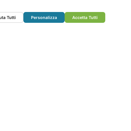
cognizioni e
uta Tutti
Personalizza
Accetta Tutti
nsigliate per rendere la
vviso di almeno 2
azioni dedicate), la